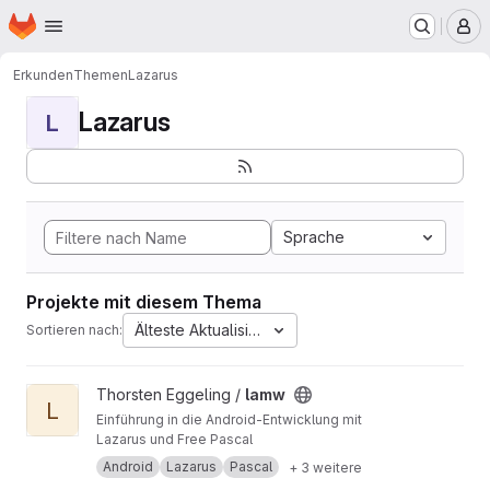
Startseite
Zum Hauptinhalt springen
M
Erkunden
Themen
Lazarus
Lazarus
L
Sprache
Projekte mit diesem Thema
Älteste Aktualisierung
Sortieren nach:
Projekt lamw ansehen
Thorsten Eggeling /
lamw
L
Einführung in die Android-Entwicklung mit
Lazarus und Free Pascal
Android
Lazarus
Pascal
+ 3 weitere