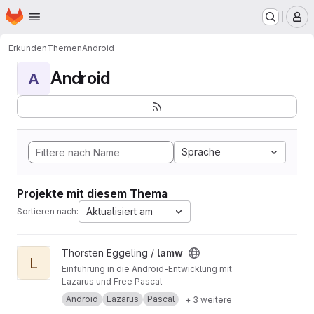
Startseite
Zum Hauptinhalt springen
M
Erkunden
Themen
Android
Android
A
Sprache
Projekte mit diesem Thema
Aktualisiert am
Sortieren nach:
Projekt lamw ansehen
Thorsten Eggeling /
lamw
L
Einführung in die Android-Entwicklung mit
Lazarus und Free Pascal
Android
Lazarus
Pascal
+ 3 weitere