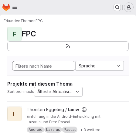
Startseite
Zum Hauptinhalt springen
M
Erkunden
Themen
FPC
FPC
F
Sprache
Projekte mit diesem Thema
Älteste Aktualisierung
Sortieren nach:
Projekt lamw ansehen
Thorsten Eggeling /
lamw
L
Einführung in die Android-Entwicklung mit
Lazarus und Free Pascal
Android
Lazarus
Pascal
+ 3 weitere