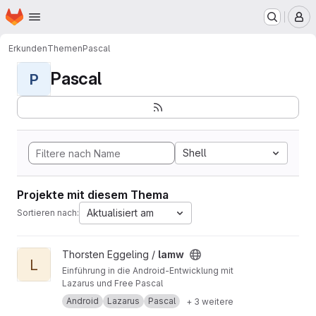
Startseite
Zum Hauptinhalt springen
M
Erkunden
Themen
Pascal
Pascal
P
Shell
Projekte mit diesem Thema
Aktualisiert am
Sortieren nach:
Projekt lamw ansehen
Thorsten Eggeling /
lamw
L
Einführung in die Android-Entwicklung mit
Lazarus und Free Pascal
Android
Lazarus
Pascal
+ 3 weitere