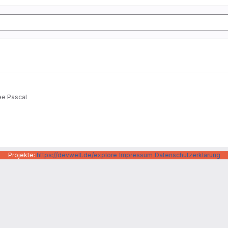
ee Pascal
Projekte:
https://devwelt.de/explore
Impressum
Datenschutzerklärung