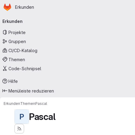
Startseite
Zum Hauptinhalt springen
Erkunden
Primärnavigation
Erkunden
Projekte
Gruppen
CI/CD-Katalog
Themen
Code-Schnipsel
Hilfe
Menüleiste reduzieren
Erkunden
Themen
Pascal
Pascal
P