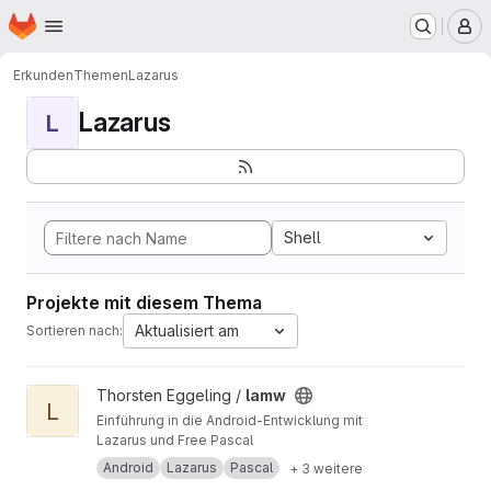
Startseite
Zum Hauptinhalt springen
M
Erkunden
Themen
Lazarus
Lazarus
L
Shell
Projekte mit diesem Thema
Aktualisiert am
Sortieren nach:
Projekt lamw ansehen
Thorsten Eggeling /
lamw
L
Einführung in die Android-Entwicklung mit
Lazarus und Free Pascal
Android
Lazarus
Pascal
+ 3 weitere