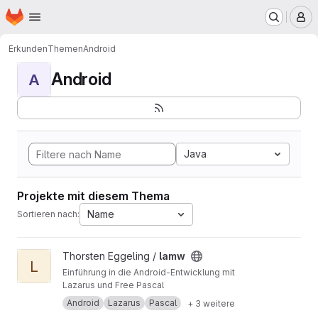
Startseite
Zum Hauptinhalt springen
M
Erkunden
Themen
Android
Android
A
Java
Projekte mit diesem Thema
Name
Sortieren nach:
Projekt lamw ansehen
Thorsten Eggeling /
lamw
L
Einführung in die Android-Entwicklung mit
Lazarus und Free Pascal
Android
Lazarus
Pascal
+ 3 weitere