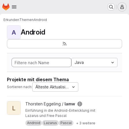
Startseite
Zum Hauptinhalt springen
M
Erkunden
Themen
Android
Android
A
Java
Projekte mit diesem Thema
Älteste Aktualisierung
Sortieren nach:
Projekt lamw ansehen
Thorsten Eggeling /
lamw
L
Einführung in die Android-Entwicklung mit
Lazarus und Free Pascal
Android
Lazarus
Pascal
+ 3 weitere