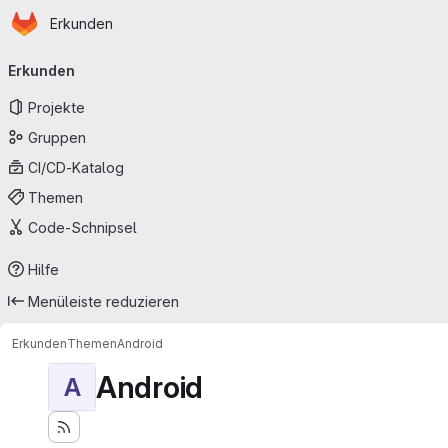
Startseite
Zum Hauptinhalt springen
Erkunden
Primärnavigation
Erkunden
Projekte
Gruppen
CI/CD-Katalog
Themen
Code-Schnipsel
Hilfe
Menüleiste reduzieren
Erkunden
Themen
Android
Android
A