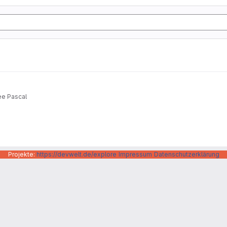
ee Pascal
Projekte:
https://devwelt.de/explore
Impressum
Datenschutzerklärung