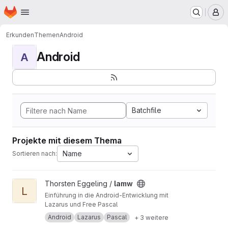
Startseite
Zum Hauptinhalt springen
M
Erkunden
Themen
Android
Android
A
Batchfile
Projekte mit diesem Thema
Name
Sortieren nach:
Projekt lamw ansehen
Thorsten Eggeling /
lamw
L
Einführung in die Android-Entwicklung mit
Lazarus und Free Pascal
Android
Lazarus
Pascal
+ 3 weitere