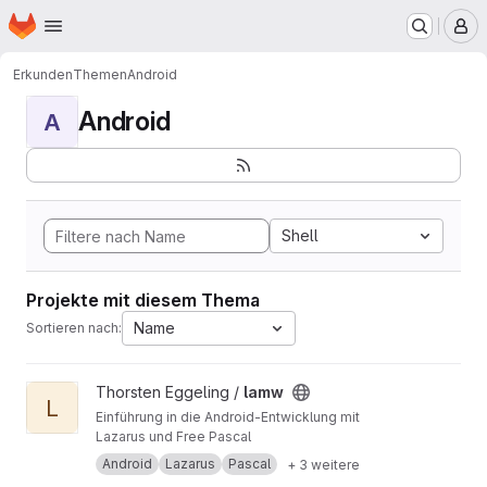
Startseite
Zum Hauptinhalt springen
M
Erkunden
Themen
Android
Android
A
Shell
Projekte mit diesem Thema
Name
Sortieren nach:
Projekt lamw ansehen
Thorsten Eggeling /
lamw
L
Einführung in die Android-Entwicklung mit
Lazarus und Free Pascal
Android
Lazarus
Pascal
+ 3 weitere