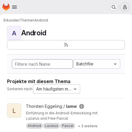
Startseite
Zum Hauptinhalt springen
M
Erkunden
Themen
Android
Android
A
Batchfile
Projekte mit diesem Thema
Am häufigsten markiert
Sortieren nach:
Projekt lamw ansehen
Thorsten Eggeling /
lamw
L
Einführung in die Android-Entwicklung mit
Lazarus und Free Pascal
Android
Lazarus
Pascal
+ 3 weitere