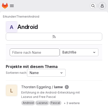
Startseite
Zum Hauptinhalt springen
M
Erkunden
Themen
Android
Android
A
Batchfile
Projekte mit diesem Thema
Name
Sortieren nach:
Projekt lamw ansehen
Thorsten Eggeling /
lamw
L
Einführung in die Android-Entwicklung mit
Lazarus und Free Pascal
Android
Lazarus
Pascal
+ 3 weitere