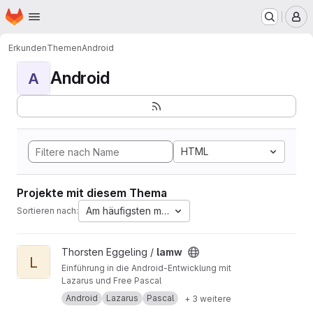
Startseite
Zum Hauptinhalt springen
M
Erkunden
Themen
Android
Android
A
HTML
Projekte mit diesem Thema
Am häufigsten markiert
Sortieren nach:
Projekt lamw ansehen
Thorsten Eggeling /
lamw
L
Einführung in die Android-Entwicklung mit
Lazarus und Free Pascal
Android
Lazarus
Pascal
+ 3 weitere