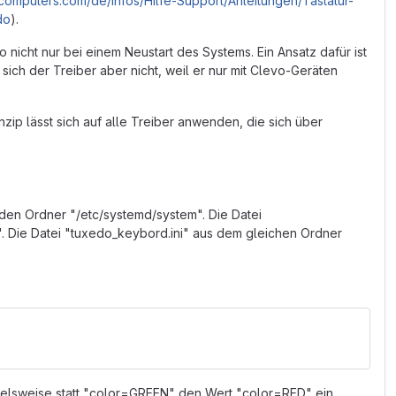
computers.com/de/Infos/Hilfe-Support/Anleitungen/Tastatur-
do
).
o nicht nur bei einem Neustart des Systems. Ein Ansatz dafür ist
 sich der Treiber aber nicht, weil er nur mit Clevo-Geräten
zip lässt sich auf alle Treiber anwenden, die sich über
den Ordner "/etc/systemd/system". Die Datei
. Die Datei "tuxedo_keybord.ini" aus dem gleichen Ordner
spielsweise statt "color=GREEN" den Wert "color=RED" ein