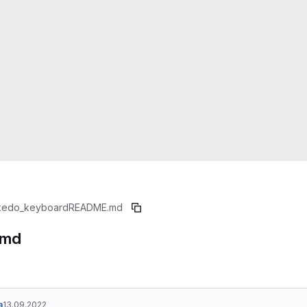
xedo_keyboard
README.md
.md
a
13.09.2022