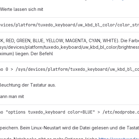
Werte lassen sich mit
evices/platform/tuxedo_keyboard/uw_kbd_bl_color/color_st
ACK, RED, GREEN, BLUE, YELLOW, MAGENTA, CYAN, WHITE). Die Far
 "/sys/devices/platform/tuxedo_keyboard/uw_kbd_bl_color/brightnes
ximum) liegen. Der Befehl
ho 0 > /sys/devices/platform/tuxedo_keyboard/uw_kbd_bl_c
eleuchtung der Tastatur aus.
ann man mit
ho "options tuxedo_keyboard color=BLUE" > /etc/modprobe.
 speichern. Beim Linux-Neustart wird die Datei gelesen und die Tast