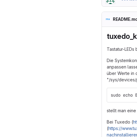
README.m
tuxedo_
Tastatur-LEDs
Die Systemkonf
anpassen lasse
über Werte in
"/sys/devices/
sudo echo 
stellt man ein
Bei Tuxedo (
h
(
https://www.t
nachinstallier