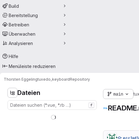
Build
Bereitstellung
Betreiben
Überwachen
Analysieren
Hilfe
Menüleiste reduzieren
Thorsten Eggeling
tuxedo_keyboard
Repository
Dateien
main
tu
f
README
ecc1ad1