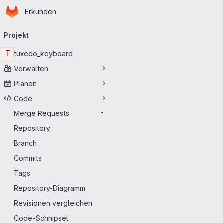
Startseite
Zum Hauptinhalt springen
Erkunden
Primärnavigation
Projekt
T
tuxedo_keyboard
Verwalten
Planen
Code
Merge Requests
-
Repository
Branch
Commits
Tags
Repository-Diagramm
Revisionen vergleichen
Code-Schnipsel