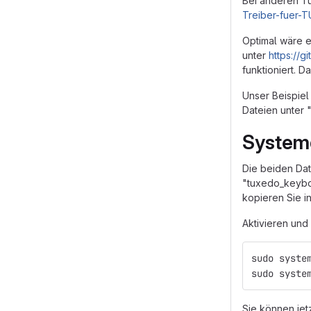
Bei anderen T
Treiber-fuer-
Optimal wäre ei
unter
https://
funktioniert. D
Unser Beispiel
Dateien unter 
System
Die beiden Dat
"tuxedo_keyboa
kopieren Sie i
Aktivieren und 
sudo syste
sudo syste
Sie können jet