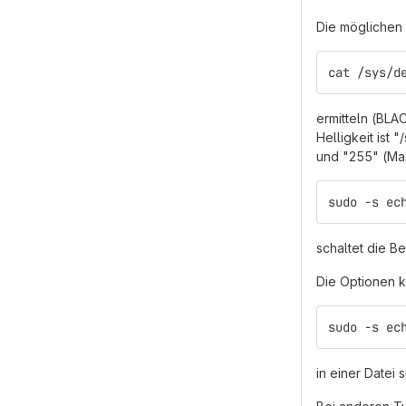
Die möglichen 
cat /sys/d
ermitteln (BL
Helligkeit ist
und "255" (Ma
sudo -s ec
schaltet die B
Die Optionen k
sudo -s ec
in einer Datei