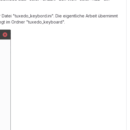
atei "tuxedo_keybord.ini". Die eigentliche Arbeit übernimmt
iegt im Ordner "tuxedo_keyboard".