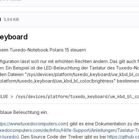
d
3,64 KiB
keyboard
 beim Tuxedo-Notebook Polaris 15 steuern
iguration lässt sich nur mit erhöhten Rechten ändern. Das gilt auch 
n. Ein Beispiel ist die LED-Beleuchtung der Tastatur des Tuxedo-No
 den Dateien "/sys/devices/platform/tuxedo_keyboard/uw_kbd_bl_co
platform/tuxedo_keyboard/uw_kbd_bl_color/brightness" bestimmen.
BLUE > /sys/devices/platform/tuxedo_keyboard/uw_kbd_bl_c
e blaue Beleuchtung ein.
ttps://www.tuxedocomputers.com
) gibt es eine Dokumentation zu de
uxedocomputers.com/de/Infos/Hilfe-Support/Anleitungen/Tastatur-
en.tuxedo
). Den Source Code der Treiber gibt es bei
https://github