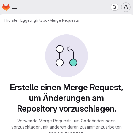
Startseite
Zum Hauptinhalt springen
M
Thorsten Eggeling
fritzbox
Merge Requests
Merge Requests
Erstelle einen Merge Request,
um Änderungen am
Repository vorzuschlagen.
Verwende Merge Requests, um Codeänderungen
vorzuschlagen, mit anderen daran zusammenzuarbeiten