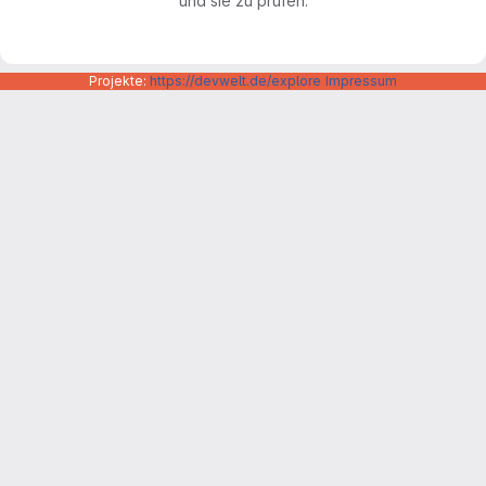
und sie zu prüfen.
Projekte:
https://devwelt.de/explore
Impressum
Datenschutzerklärung