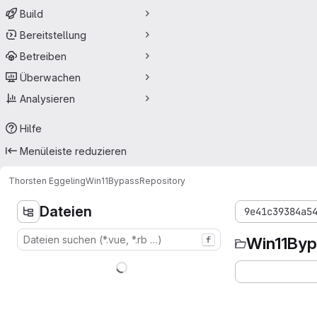
Build
Bereitstellung
Betreiben
Überwachen
Analysieren
Hilfe
Menüleiste reduzieren
Thorsten Eggeling
Win11Bypass
Repository
Dateien
9e41c39384a5
Win11Byp
f