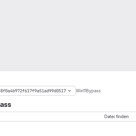
48f0a4b972f617f9a51ad99d0517
Win11Bypass
ass
Datei finden