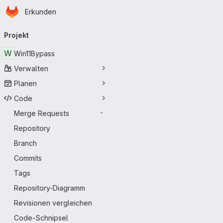
Startseite
Zum Hauptinhalt springen
Erkunden
Primärnavigation
Projekt
W
Win11Bypass
Verwalten
Planen
Code
Merge Requests
-
Repository
Branch
Commits
Tags
Repository-Diagramm
Revisionen vergleichen
Code-Schnipsel