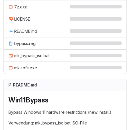
7z.exe
LICENSE
README.md
bypass.reg
mk_bypass_iso.bat
mkisofs.exe
README.md
Win11Bypass
Bypass Windows 11 hardware restrictions (new install)
Verwendung: mk_bypass_iso.bat ISO-File