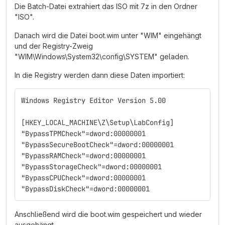
Die Batch-Datei extrahiert das ISO mit 7z in den Ordner
"ISO".
Danach wird die Datei boot.wim unter "WIM" eingehängt
und der Registry-Zweig
"WIM\Windows\System32\config\SYSTEM" geladen.
In die Registry werden dann diese Daten importiert:
Windows Registry Editor Version 5.00
[HKEY_LOCAL_MACHINE\Z\Setup\LabConfig]
"BypassTPMCheck"=dword:00000001
"BypassSecureBootCheck"=dword:00000001
"BypassRAMCheck"=dword:00000001
"BypassStorageCheck"=dword:00000001
"BypassCPUCheck"=dword:00000001
"BypassDiskCheck"=dword:00000001
Anschließend wird die boot.wim gespeichert und wieder
ausgehängt.