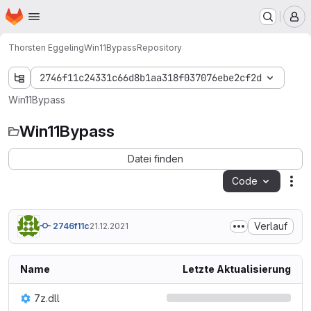
Startseite
Zum Hauptinhalt springen
M
Thorsten Eggeling
Win11Bypass
Repository
2746f11c24331c66d8b1aa318f037076ebe2cf2d
Win11Bypass
Win11Bypass
Datei finden
Code
Ak
Verlauf
2746f11c
21.12.2021
Name
Letzte Aktualisierung
7z.dll