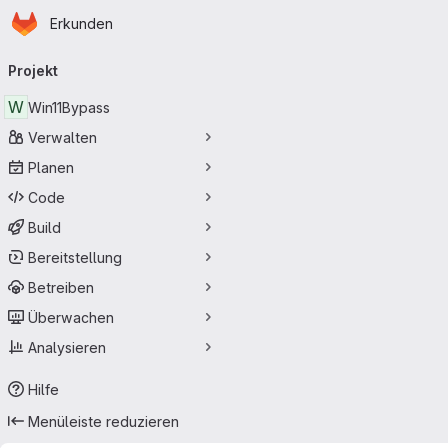
Startseite
Zum Hauptinhalt springen
Erkunden
Primärnavigation
Projekt
W
Win11Bypass
Verwalten
Planen
Code
Build
Bereitstellung
Betreiben
Überwachen
Analysieren
Hilfe
Menüleiste reduzieren