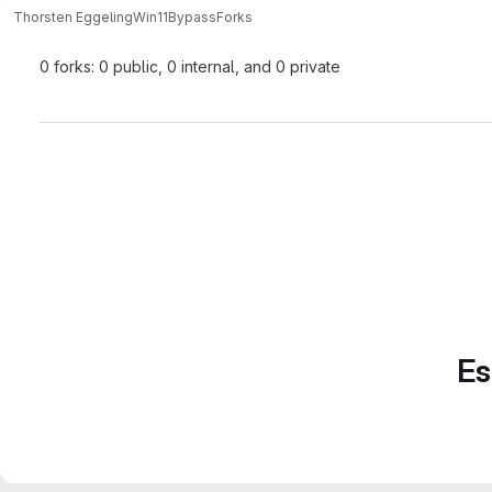
Thorsten Eggeling
Win11Bypass
Forks
0 forks: 0 public, 0 internal, and 0 private
Es