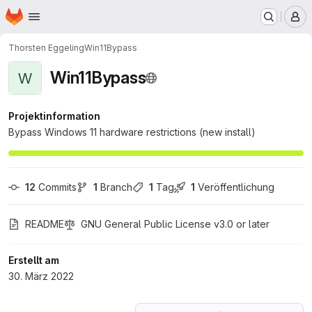
Startseite
Zum Hauptinhalt springen
M
Thorsten Eggeling
Win11Bypass
Win11Bypass
W
Projektinformation
Bypass Windows 11 hardware restrictions (new install)
12
 Commits
1
 Branch
1
 Tag
1
 Veröffentlichung
README
GNU General Public License v3.0 or later
Erstellt am
30. März 2022
Lade