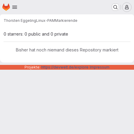
Startseite
Zum Hauptinhalt springen
M
Thorsten Eggeling
Linux-PAM
Markierende
0 starrers: 0 public and 0 private
Bisher hat noch niemand dieses Repository markiert
Projekte:
https://devwelt.de/explore
Impressum
Datenschutzerklärung