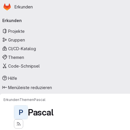
Startseite
Zum Hauptinhalt springen
Erkunden
Primärnavigation
Erkunden
Projekte
Gruppen
CI/CD-Katalog
Themen
Code-Schnipsel
Hilfe
Menüleiste reduzieren
Erkunden
Themen
Pascal
Pascal
P