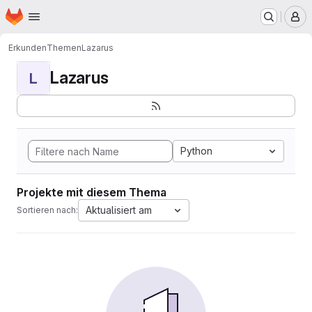
Startseite
Zum Hauptinhalt springen
M
Erkunden
Themen
Lazarus
Lazarus
L
Python
Projekte mit diesem Thema
Aktualisiert am
Sortieren nach: