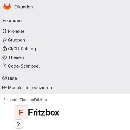
Startseite
Zum Hauptinhalt springen
Erkunden
Primärnavigation
Erkunden
Projekte
Gruppen
CI/CD-Katalog
Themen
Code-Schnipsel
Hilfe
Menüleiste reduzieren
Erkunden
Themen
Fritzbox
Fritzbox
F