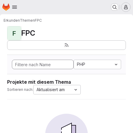
Startseite
Zum Hauptinhalt springen
M
Erkunden
Themen
FPC
FPC
F
PHP
Projekte mit diesem Thema
Aktualisiert am
Sortieren nach: