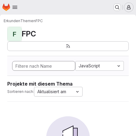
Startseite
Zum Hauptinhalt springen
M
Erkunden
Themen
FPC
FPC
F
JavaScript
Projekte mit diesem Thema
Aktualisiert am
Sortieren nach: