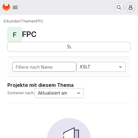
Startseite
Zum Hauptinhalt springen
M
Erkunden
Themen
FPC
FPC
F
XSLT
Projekte mit diesem Thema
Aktualisiert am
Sortieren nach: