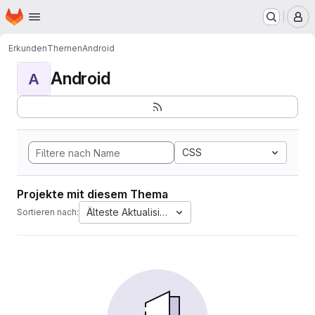
Startseite
Zum Hauptinhalt springen
M
Erkunden
Themen
Android
Android
A
CSS
Projekte mit diesem Thema
Älteste Aktualisierung
Sortieren nach: