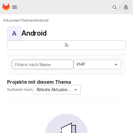
Startseite
Zum Hauptinhalt springen
M
Erkunden
Themen
Android
Android
A
PHP
Projekte mit diesem Thema
Älteste Aktualisierung
Sortieren nach: