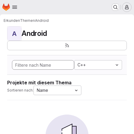
Startseite
Zum Hauptinhalt springen
M
Erkunden
Themen
Android
Android
A
C++
Projekte mit diesem Thema
Name
Sortieren nach: