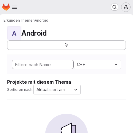
Startseite
Zum Hauptinhalt springen
M
Erkunden
Themen
Android
Android
A
C++
Projekte mit diesem Thema
Aktualisiert am
Sortieren nach: