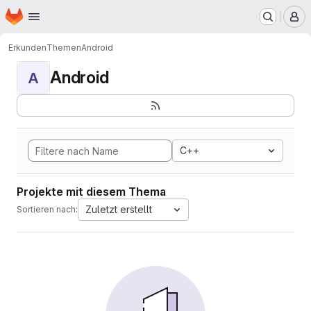
Startseite
Zum Hauptinhalt springen
M
Erkunden
Themen
Android
Android
A
C++
Projekte mit diesem Thema
Zuletzt erstellt
Sortieren nach: