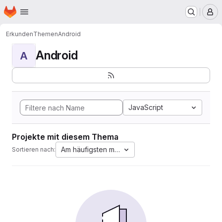
Startseite
Zum Hauptinhalt springen
M
Erkunden
Themen
Android
Android
A
JavaScript
Projekte mit diesem Thema
Am häufigsten markiert
Sortieren nach: