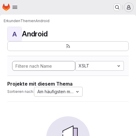
Startseite
Zum Hauptinhalt springen
M
Erkunden
Themen
Android
Android
A
XSLT
Projekte mit diesem Thema
Am häufigsten markiert
Sortieren nach: