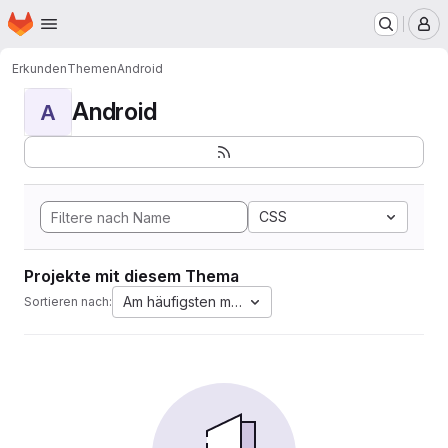
Startseite
Zum Hauptinhalt springen
M
Erkunden
Themen
Android
Android
A
CSS
Projekte mit diesem Thema
Am häufigsten markiert
Sortieren nach: