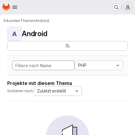
Startseite
Zum Hauptinhalt springen
M
Erkunden
Themen
Android
Android
A
PHP
Projekte mit diesem Thema
Zuletzt erstellt
Sortieren nach: