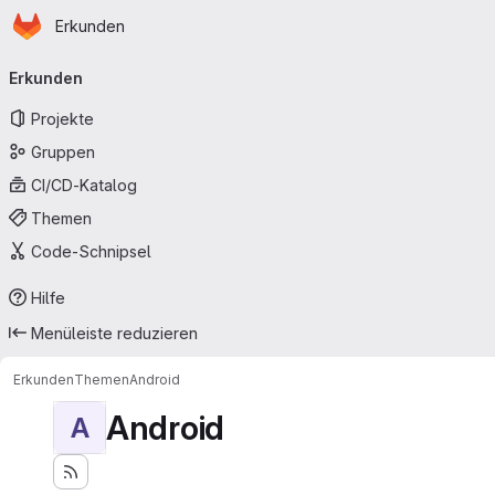
Startseite
Zum Hauptinhalt springen
Erkunden
Primärnavigation
Erkunden
Projekte
Gruppen
CI/CD-Katalog
Themen
Code-Schnipsel
Hilfe
Menüleiste reduzieren
Erkunden
Themen
Android
Android
A