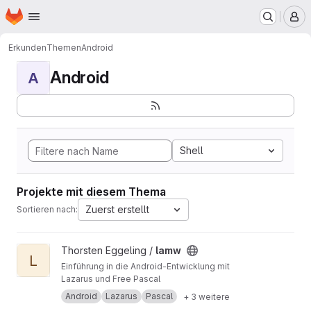
Startseite
Zum Hauptinhalt springen
M
Erkunden
Themen
Android
Android
A
Shell
Projekte mit diesem Thema
Zuerst erstellt
Sortieren nach:
Projekt lamw ansehen
Thorsten Eggeling /
lamw
L
Einführung in die Android-Entwicklung mit
Lazarus und Free Pascal
Android
Lazarus
Pascal
+ 3 weitere