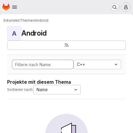
Startseite
Zum Hauptinhalt springen
M
Erkunden
Themen
Android
Android
A
C++
Projekte mit diesem Thema
Name
Sortieren nach: