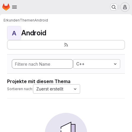
Startseite
Zum Hauptinhalt springen
M
Erkunden
Themen
Android
Android
A
C++
Projekte mit diesem Thema
Zuerst erstellt
Sortieren nach: