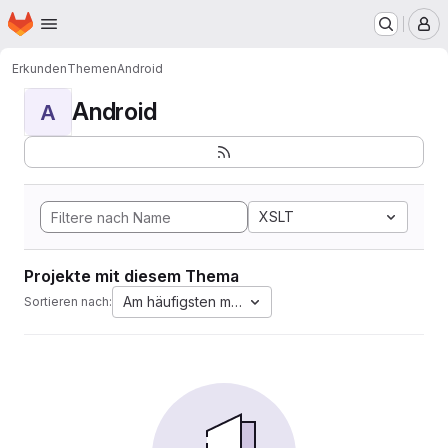
Startseite
Zum Hauptinhalt springen
M
Erkunden
Themen
Android
Android
A
XSLT
Projekte mit diesem Thema
Am häufigsten markiert
Sortieren nach: