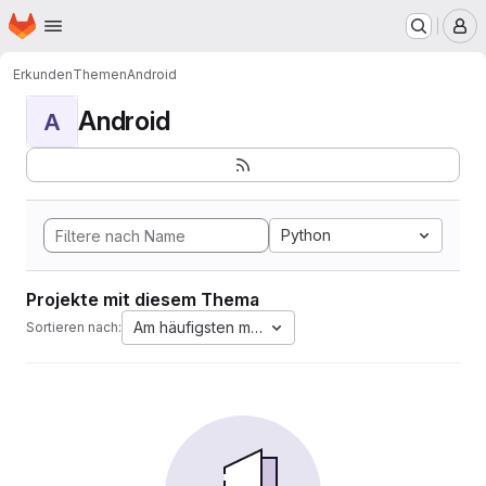
Startseite
Zum Hauptinhalt springen
M
Erkunden
Themen
Android
Android
A
Python
Projekte mit diesem Thema
Am häufigsten markiert
Sortieren nach: