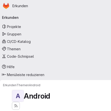
Startseite
Zum Hauptinhalt springen
Erkunden
Primärnavigation
Erkunden
Projekte
Gruppen
CI/CD-Katalog
Themen
Code-Schnipsel
Hilfe
Menüleiste reduzieren
Erkunden
Themen
Android
Android
A