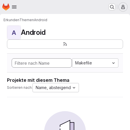
Startseite
Zum Hauptinhalt springen
M
Erkunden
Themen
Android
Android
A
Makefile
Projekte mit diesem Thema
Name, absteigend
Sortieren nach: