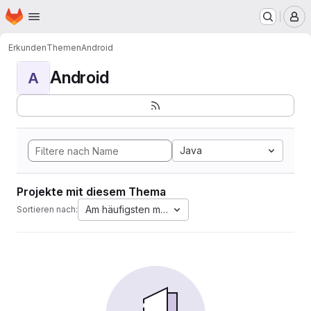
Startseite
Zum Hauptinhalt springen
M
Erkunden
Themen
Android
Android
A
Java
Projekte mit diesem Thema
Am häufigsten markiert
Sortieren nach: