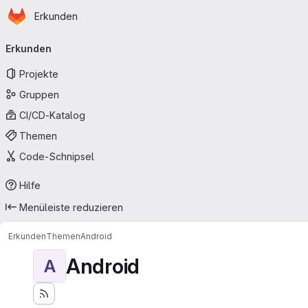
Startseite
Zum Hauptinhalt springen
Erkunden
Primärnavigation
Erkunden
Projekte
Gruppen
CI/CD-Katalog
Themen
Code-Schnipsel
Hilfe
Menüleiste reduzieren
Erkunden
Themen
Android
Android
A