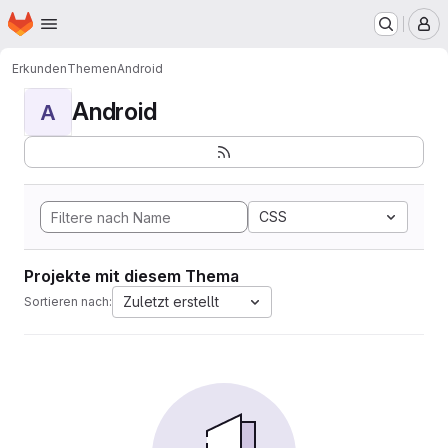
Startseite
Zum Hauptinhalt springen
M
Erkunden
Themen
Android
Android
A
CSS
Projekte mit diesem Thema
Zuletzt erstellt
Sortieren nach: