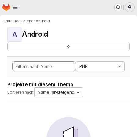
Startseite
Zum Hauptinhalt springen
M
Erkunden
Themen
Android
Android
A
PHP
Projekte mit diesem Thema
Name, absteigend
Sortieren nach: