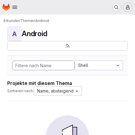
Startseite
Zum Hauptinhalt springen
M
Erkunden
Themen
Android
Android
A
Shell
Projekte mit diesem Thema
Name, absteigend
Sortieren nach: