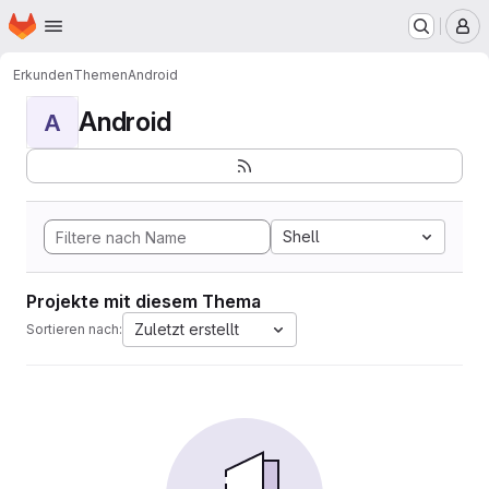
Startseite
Zum Hauptinhalt springen
M
Erkunden
Themen
Android
Android
A
Shell
Projekte mit diesem Thema
Zuletzt erstellt
Sortieren nach: